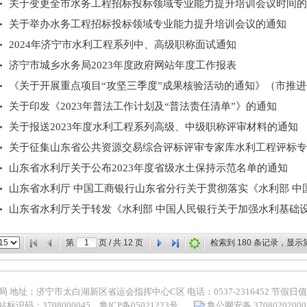
关于变更全市水务工程招标投标领域专业能力提升培训会议时间的
关于举办水务工程招标投标领域专业能力提升培训会议的通知
2024年济宁市水利工程系列中、高级职称面试通知
济宁市城乡水务局2023年度政府网站年度工作报表
《关于开展重点项目“攻坚三季度”成果核验活动的通知》（市推进保
关于印发《2023年普法工作计划及“普法责任清单”》的通知
关于报送2023年度水利工程系列高级、中级职称评审材料的通知
关于征集山东省公共资源交易综合评标评审专家库水利工程评标专
山东省水利厅关于公布2023年度省级水土保持示范名单的通知
山东省水利厅 中国工商银行山东省分行关于贯彻落实《水利部 中国工
山东省水利厅关于转发《水利部 中国人民银行关于加强水利基础设施
第
页 / 共
12
页
检索到
180
条记录，显示
地址：济宁市太白湖新区省运会指挥中心C区 电话：0537-2316452 节假日值班电话
标识码：3708000045
鲁ICP备05021223号
鲁公网安备 37080202000